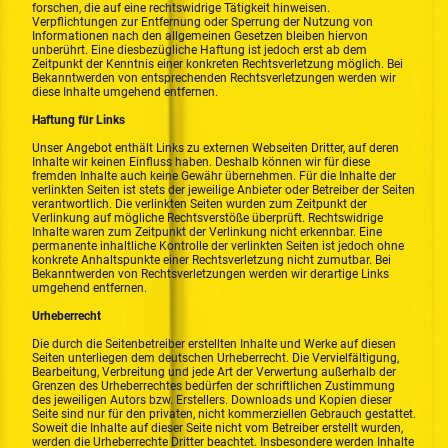
forschen, die auf eine rechtswidrige Tätigkeit hinweisen.
Verpflichtungen zur Entfernung oder Sperrung der Nutzung von
Informationen nach den allgemeinen Gesetzen bleiben hiervon
unberührt. Eine diesbezügliche Haftung ist jedoch erst ab dem
Zeitpunkt der Kenntnis einer konkreten Rechtsverletzung möglich. Bei
Bekanntwerden von entsprechenden Rechtsverletzungen werden wir
diese Inhalte umgehend entfernen.
Haftung für Links
Unser Angebot enthält Links zu externen Webseiten Dritter, auf deren
Inhalte wir keinen Einfluss haben. Deshalb können wir für diese
fremden Inhalte auch keine Gewähr übernehmen. Für die Inhalte der
verlinkten Seiten ist stets der jeweilige Anbieter oder Betreiber der Seiten
verantwortlich. Die verlinkten Seiten wurden zum Zeitpunkt der
Verlinkung auf mögliche Rechtsverstöße überprüft. Rechtswidrige
Inhalte waren zum Zeitpunkt der Verlinkung nicht erkennbar. Eine
permanente inhaltliche Kontrolle der verlinkten Seiten ist jedoch ohne
konkrete Anhaltspunkte einer Rechtsverletzung nicht zumutbar. Bei
Bekanntwerden von Rechtsverletzungen werden wir derartige Links
umgehend entfernen.
Urheberrecht
Die durch die Seitenbetreiber erstellten Inhalte und Werke auf diesen
Seiten unterliegen dem deutschen Urheberrecht. Die Vervielfältigung,
Bearbeitung, Verbreitung und jede Art der Verwertung außerhalb der
Grenzen des Urheberrechtes bedürfen der schriftlichen Zustimmung
des jeweiligen Autors bzw. Erstellers. Downloads und Kopien dieser
Seite sind nur für den privaten, nicht kommerziellen Gebrauch gestattet.
Soweit die Inhalte auf dieser Seite nicht vom Betreiber erstellt wurden,
werden die Urheberrechte Dritter beachtet. Insbesondere werden Inhalte