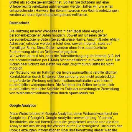
Dritter als solche gekennzeichnet. Sollten Sie trotzdem auf eine
Urheberrechtsverletzung aufmerksam werden, bitten wir um einen
entsprechenden Hinweis. Bei Bekanntwerden von Rechtsverletzungen
werden wir derartige Inhalte umgehend entfernen.
Datenschutz
Die Nutzung unserer Webseite ist in der Regel ohne Angabe
personenbezogener Daten möglich. Soweit auf unseren Seiten
personenbezogene Daten (beispielsweise Name, Anschrift oder eMail-
Adressen) erhoben werden, erfolgt dies, soweit möglich, stets auf
freiwilliger Basis. Diese Daten werden ohne Ihre ausdrückliche
Zustimmung nicht an Dritte weitergegeben.
Wir weisen darauf hin, dass die Datenübertragung im Internet (z.B. bei
der Kommunikation per E-Mail) Sicherheitslücken aufweisen kann. Ein
lückenloser Schutz der Daten vor dem Zugriff durch Dritte ist nicht
möglich.
Der Nutzung von im Rahmen der Impressumspflicht veröffentlichten
Kontaktdaten durch Dritte zur Übersendung von nicht ausdrücklich
angeforderter Werbung und Informationsmaterialien wird hiermit
ausdrücklich widersprochen. Die Betreiber der Seiten behalten sich
ausdrücklich rechtliche Schritte im Falle der unverlangten Zusendung
von Werbeinformationen, etwa durch Spam-Mails, vor.
Google Analytics
Diese Website benutzt Google Analytics, einen Webanalysedienst der
Google Inc. (”Google”). Google Analytics verwendet sog. ”Cookies”,
Textdateien, die auf Ihrem Computer gespeichert werden und die eine
Analyse der Benutzung der Website durch Sie ermöglicht. Die durch den
Cookie erzeugten Informationen über Ihre Benutzung dieser Website