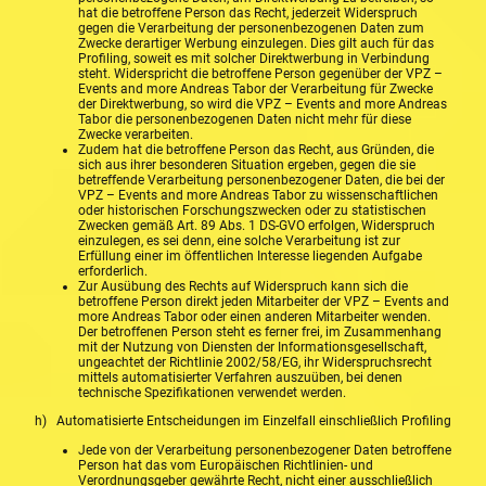
hat die betroffene Person das Recht, jederzeit Widerspruch
gegen die Verarbeitung der personenbezogenen Daten zum
Zwecke derartiger Werbung einzulegen. Dies gilt auch für das
Profiling, soweit es mit solcher Direktwerbung in Verbindung
steht. Widerspricht die betroffene Person gegenüber der VPZ –
Events and more Andreas Tabor der Verarbeitung für Zwecke
der Direktwerbung, so wird die VPZ – Events and more Andreas
Tabor die personenbezogenen Daten nicht mehr für diese
Zwecke verarbeiten.
Zudem hat die betroffene Person das Recht, aus Gründen, die
sich aus ihrer besonderen Situation ergeben, gegen die sie
betreffende Verarbeitung personenbezogener Daten, die bei der
VPZ – Events and more Andreas Tabor zu wissenschaftlichen
oder historischen Forschungszwecken oder zu statistischen
Zwecken gemäß Art. 89 Abs. 1 DS-GVO erfolgen, Widerspruch
einzulegen, es sei denn, eine solche Verarbeitung ist zur
Erfüllung einer im öffentlichen Interesse liegenden Aufgabe
erforderlich.
Zur Ausübung des Rechts auf Widerspruch kann sich die
betroffene Person direkt jeden Mitarbeiter der VPZ – Events and
more Andreas Tabor oder einen anderen Mitarbeiter wenden.
Der betroffenen Person steht es ferner frei, im Zusammenhang
mit der Nutzung von Diensten der Informationsgesellschaft,
ungeachtet der Richtlinie 2002/58/EG, ihr Widerspruchsrecht
mittels automatisierter Verfahren auszuüben, bei denen
technische Spezifikationen verwendet werden.
h) Automatisierte Entscheidungen im Einzelfall einschließlich Profiling
Jede von der Verarbeitung personenbezogener Daten betroffene
Person hat das vom Europäischen Richtlinien- und
Verordnungsgeber gewährte Recht, nicht einer ausschließlich