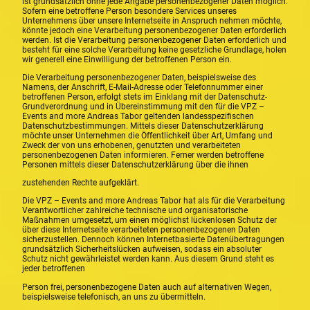
ist grundsätzlich ohne jede Angabe personenbezogener Daten möglich.
Sofern eine betroffene Person besondere Services unseres
Unternehmens über unsere Internetseite in Anspruch nehmen möchte,
könnte jedoch eine Verarbeitung personenbezogener Daten erforderlich
werden. Ist die Verarbeitung personenbezogener Daten erforderlich und
besteht für eine solche Verarbeitung keine gesetzliche Grundlage, holen
wir generell eine Einwilligung der betroffenen Person ein.
Die Verarbeitung personenbezogener Daten, beispielsweise des
Namens, der Anschrift, E-Mail-Adresse oder Telefonnummer einer
betroffenen Person, erfolgt stets im Einklang mit der Datenschutz-
Grundverordnung und in Übereinstimmung mit den für die VPZ –
Events and more Andreas Tabor geltenden landesspezifischen
Datenschutzbestimmungen. Mittels dieser Datenschutzerklärung
möchte unser Unternehmen die Öffentlichkeit über Art, Umfang und
Zweck der von uns erhobenen, genutzten und verarbeiteten
personenbezogenen Daten informieren. Ferner werden betroffene
Personen mittels dieser Datenschutzerklärung über die ihnen
zustehenden Rechte aufgeklärt.
Die VPZ – Events and more Andreas Tabor hat als für die Verarbeitung
Verantwortlicher zahlreiche technische und organisatorische
Maßnahmen umgesetzt, um einen möglichst lückenlosen Schutz der
über diese Internetseite verarbeiteten personenbezogenen Daten
sicherzustellen. Dennoch können Internetbasierte Datenübertragungen
grundsätzlich Sicherheitslücken aufweisen, sodass ein absoluter
Schutz nicht gewährleistet werden kann. Aus diesem Grund steht es
jeder betroffenen
Person frei, personenbezogene Daten auch auf alternativen Wegen,
beispielsweise telefonisch, an uns zu übermitteln.