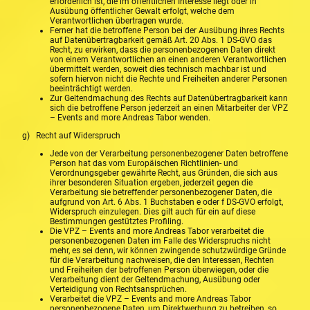
erforderlich ist, die im öffentlichen Interesse liegt oder in
Ausübung öffentlicher Gewalt erfolgt, welche dem
Verantwortlichen übertragen wurde.
Ferner hat die betroffene Person bei der Ausübung ihres Rechts
auf Datenübertragbarkeit gemäß Art. 20 Abs. 1 DS-GVO das
Recht, zu erwirken, dass die personenbezogenen Daten direkt
von einem Verantwortlichen an einen anderen Verantwortlichen
übermittelt werden, soweit dies technisch machbar ist und
sofern hiervon nicht die Rechte und Freiheiten anderer Personen
beeinträchtigt werden.
Zur Geltendmachung des Rechts auf Datenübertragbarkeit kann
sich die betroffene Person jederzeit an einen Mitarbeiter der VPZ
– Events and more Andreas Tabor wenden.
g) Recht auf Widerspruch
Jede von der Verarbeitung personenbezogener Daten betroffene
Person hat das vom Europäischen Richtlinien- und
Verordnungsgeber gewährte Recht, aus Gründen, die sich aus
ihrer besonderen Situation ergeben, jederzeit gegen die
Verarbeitung sie betreffender personenbezogener Daten, die
aufgrund von Art. 6 Abs. 1 Buchstaben e oder f DS-GVO erfolgt,
Widerspruch einzulegen. Dies gilt auch für ein auf diese
Bestimmungen gestütztes Profiling.
Die VPZ – Events and more Andreas Tabor verarbeitet die
personenbezogenen Daten im Falle des Widerspruchs nicht
mehr, es sei denn, wir können zwingende schutzwürdige Gründe
für die Verarbeitung nachweisen, die den Interessen, Rechten
und Freiheiten der betroffenen Person überwiegen, oder die
Verarbeitung dient der Geltendmachung, Ausübung oder
Verteidigung von Rechtsansprüchen.
Verarbeitet die VPZ – Events and more Andreas Tabor
personenbezogene Daten, um Direktwerbung zu betreiben, so