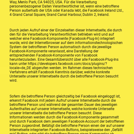
Way, Menlo Park, CA 94025, USA. Für die Verarbeitung
personenbezogener Daten Verantwortlicher ist, wenn eine betroffene
Person außerhalb der USA oder Kanada lebt, die Facebook Ireland Ltd.,
4 Grand Canal Square, Grand Canal Harbour, Dublin 2, Ireland.
Durch jeden Aufruf einer der Einzelseiten dieser Internetseite, die durch
den für die Verarbeitung Verantwortlichen betrieben wird und auf
welcher eine Facebook-Komponente (Facebook-Plug-In) integriert
wurde, wird der Internetbrowser auf dem informationstechnologischen
System der betroffenen Person automatisch durch die jeweilige
Facebook-Komponente veranlasst, eine Darstellung der
entsprechenden Facebook-Komponente von Facebook
herunterzuladen. Eine Gesamtübersicht über alle Facebook-Plug-Ins
kann unter https://developers.facebook.com/docs/plugins/?
locale=de_DE abgerufen werden. Im Rahmen dieses technischen
Verfahrens erhält Facebook Kenntnis darüber, welche konkrete
Unterseite unserer Internetseite durch die betroffene Person besucht
wird.
Sofern die betroffene Person gleichzeitig bei Facebook eingeloggt ist,
erkennt Facebook mit jedem Aufruf unserer Internetseite durch die
betroffene Person und während der gesamten Dauer des jeweiligen
Aufenthaltes auf unserer Internetseite, welche konkrete Unterseite
unserer Internetseite die betroffene Person besucht. Diese
Informationen werden durch die Facebook-Komponente gesammelt
und durch Facebook dem jeweiligen Facebook-Account der betroffenen
Person zugeordnet. Betätigt die betroffene Person einen der auf unserer
Internetseite integrierten Facebook-Buttons, beispielsweise den „Gefällt
mir“-Button, oder gibt die betroffene Person einen Kommentar ab,