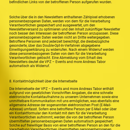
befindlichen Links von der betroffenen Person aufgerufen wurden.
Solche über die in den Newslettern enthaltenen Zählpixel erhobenen
personenbezogenen Daten, werden von dem für die Verarbeitung
Verantwortlichen gespeichert und ausgewertet, um den
Newsletterversand zu optimieren und den Inhalt zukünftiger Newsletter
noch besser den Interessen der betroffenen Person anzupassen. Diese
personenbezogenen Daten werden nicht an Dritte weitergegeben.
Betroffene Personen sind jederzeit berechtigt, die diesbezügliche
gesonderte, über das Double-Opt-In-Verfahren abgegebene
Einwilligungserklärung zu widerrufen. Nach einem Widerruf werden
diese personenbezogenen Daten von dem für die Verarbeitung
Verantwortlichen gelöscht. Eine Abmeldung vom Erhalt des
Newsletters deutet die VPZ – Events and more Andreas Tabor
automatisch als Widerruf.
8. Kontaktmöglichkeit über die Internetseite
Die Internetseite der VPZ – Events and more Andreas Tabor enthält
aufgrund von gesetzlichen Vorschriften Angaben, die eine schnelle
elektronische Kontaktaufnahme zu unserem Unternehmen sowie eine
unmittelbare Kommunikation mit uns ermöglichen, was ebenfalls eine
allgemeine Adresse der sogenannten elektronischen Post (E-Mail-
Adresse) umfasst. Sofern eine betroffene Person per E-Mail oder über
ein Kontaktformular den Kontakt mit dem für die Verarbeitung
Verantwortlichen aufnimmt, werden die von der betroffenen Person
übermittelten personenbezogenen Daten automatisch gespeichert.
Solche auf freiwilliger Basis von einer betroffenen Person an den für die
Verarbeitung Verantwortlichen übermittelten personenbezogenen